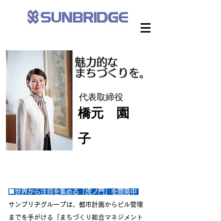
魅力的な
まちづくりを。
代表取締役
橋元 園
子
■世界から注目を集める「虎ノ門」を開発
中
サンブリヂグループは、都市計画からビル管理
までを手がける「まちづくり総合マネジメント