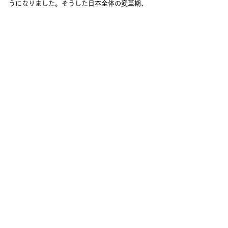
うになりました。
そうした日本全体の変革期、
当グループに寄せられる期待はますます大きく
なっています。
参
画する事業や開発する建物の
規模も拡大していくことでしょう。その中でき
っと大きなやりがいを感じられる仕事に出会え
るはずです。
時代の流れのなかで、求められる
まちのカタチは移り変わっていきます。
そうした変化に柔軟に対応し、共に理想のまち
づくりに向き合ってくれる若い力に、期待して
います。
代表と直接話せる、
疑問も聞ける。
​説明会開催！
会社説明会申込