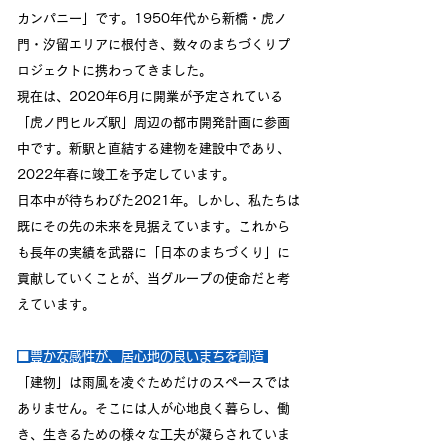
カンパニー」です。1950年代から新橋・虎ノ
門・汐留エリアに根付き、数々のまちづくりプ
ロジェクトに携わって
きました。
現在は、2020年6月に開業が予定されている
「虎ノ門ヒルズ駅」周辺の都市開発計画に参画
中です。
新駅と直結する建物を建設中であり、
2022年春に竣工を予定しています。
日本中が待ちわびた2021年。
しかし、私たちは
既にその先の未来を見据えています。
これから
も長年の実績を武器に「日本のまちづくり」に
貢献していくことが、当グループの使命だと
考
えています。
■豊かな感性が、居心地の良いまちを創造
「建物」は雨風を凌ぐためだけのスペースでは
ありません。そこには人が心地良く暮らし、働
き、生きるための様々な工夫が凝らされていま