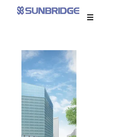
​Ｔ－ＬＩＴＥ（トライト）