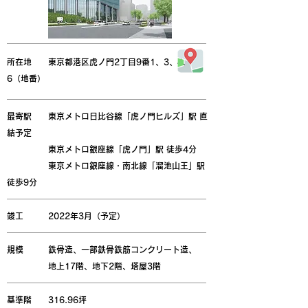
所在地 東京都港区虎ノ門2丁目9番1、3、4、
6（地番）
最寄駅 東京メトロ日比谷線「虎ノ門ヒルズ」駅 直
結予定
東京メトロ銀座線「虎ノ門」駅 徒歩4分
東京メトロ銀座線・南北線「溜池山王」駅
徒歩9分
竣工 2022年3月（予定）
規模 鉄骨造、一部鉄骨鉄筋コンクリート造、
地上17階、地下2階、塔屋3階
基準階 316.96坪